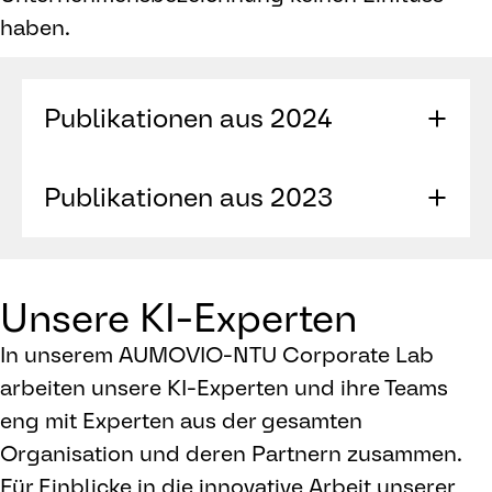
haben.
Publikationen aus 2024
Li, Yanran/Zheng, Yan/Teo Yon
Publikationen aus 2023
Shin/Lin, Shang-Wei (2024): “
Is AI
testing beneficial for the
Shi, Haosen/Ren, Shen/ Zhang,
manufacturer and social welfare?
Tianwei/, Pan (2023): “
Deep Multitask
Unsere KI-Experten
Optimal test strategy of a smart
Learning with Progressive Parameter
product
”, in: Expert Systems with
Sharing
”; at: IEEE/CVF International
In unserem AUMOVIO-NTU Corporate Lab
Applications, Volume 241.
Conference on Computer Vision
arbeiten unsere KI-Experten und ihre Teams
(ICCV).
eng mit Experten aus der gesamten
Ren, Shen/Shi, Haosen (2023):
Organisation und deren Partnern zusammen.
“
Learning Compact Neural Networks
Für Einblicke in die innovative Arbeit unserer