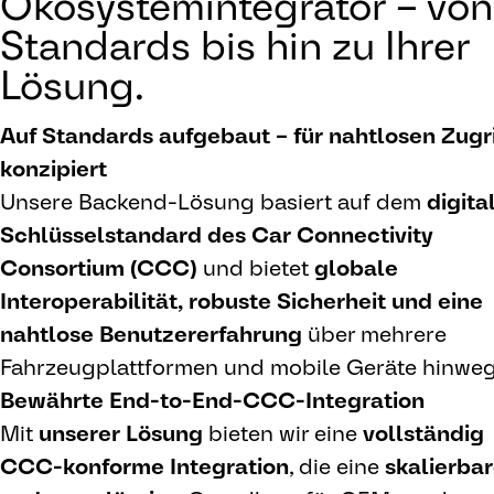
Ökosystemintegrator – von
Standards bis hin zu Ihrer
Lösung.
Auf Standards aufgebaut – für nahtlosen Zugri
konzipiert
Unsere Backend-Lösung basiert auf dem
digita
Schlüsselstandard des Car Connectivity
Consortium (CCC)
und bietet
globale
Interoperabilität, robuste Sicherheit und eine
nahtlose Benutzererfahrung
über mehrere
Fahrzeugplattformen und mobile Geräte hinweg
Bewährte End-to-End-CCC-Integration
Mit
unserer Lösung
bieten wir eine
vollständig
CCC-konforme Integration
, die eine
skalierba