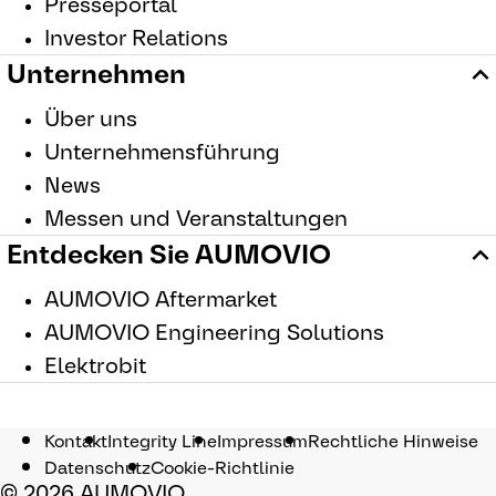
Presseportal
Investor Relations
Unternehmen
Über uns
Unternehmensführung
News
Messen und Veranstaltungen
Entdecken Sie AUMOVIO
AUMOVIO Aftermarket
AUMOVIO Engineering Solutions
Elektrobit
Informationen zur Verarbeitung Ihrer personenbezogenen Daten ent
unseren
Datenschutzinformationen
.
Kontakt
Integrity Line
Impressum
Rechtliche Hinweise
Datenschutz
Cookie-Richtlinie
New
|
Audio
© 2026 AUMOVIO