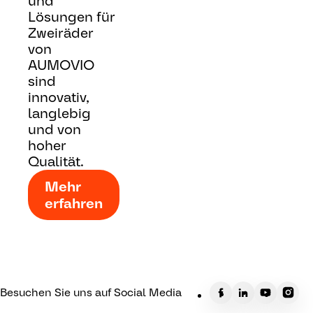
und
Lösungen für
Zweiräder
von
AUMOVIO
sind
innovativ,
langlebig
und von
hoher
Qualität.
Mehr
erfahren
Besuchen Sie uns auf Social Media